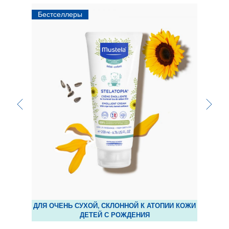
Бестселлеры
Бестсе
Previous
Next
content
cont
АКТИКИ
ДЛЯ ОЧЕНЬ СУХОЙ, СКЛОННОЙ К АТОПИИ КОЖИ
Д
ДЕТЕЙ С РОЖДЕНИЯ
Молоч