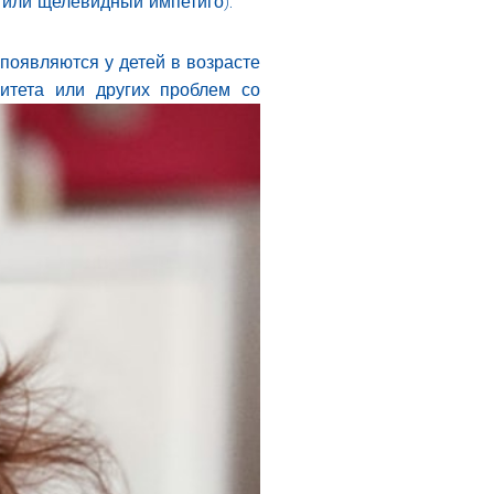
 или щелевидный импетиго).
появляются у детей в возрасте
нитета или других
проблем со