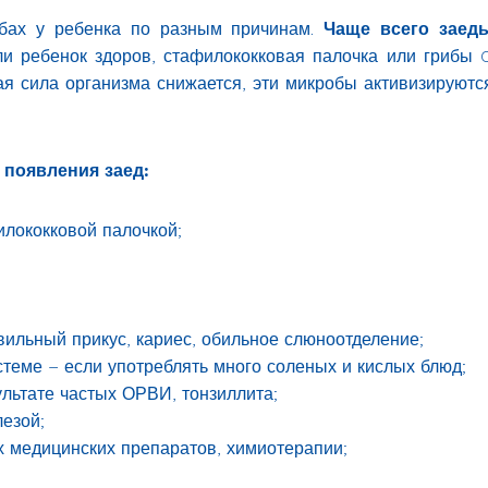
убах у ребенка по разным причинам.
Чаще всего заед
и ребенок здоров, стафилококковая палочка или грибы C
ая сила организма снижается, эти микробы активизируют
появления заед:
илококковой палочкой;
ильный прикус, кариес, обильное слюноотделение;
теме – если употреблять много соленых и кислых блюд;
льтате частых ОРВИ, тонзиллита;
езой;
х медицинских препаратов, химиотерапии;