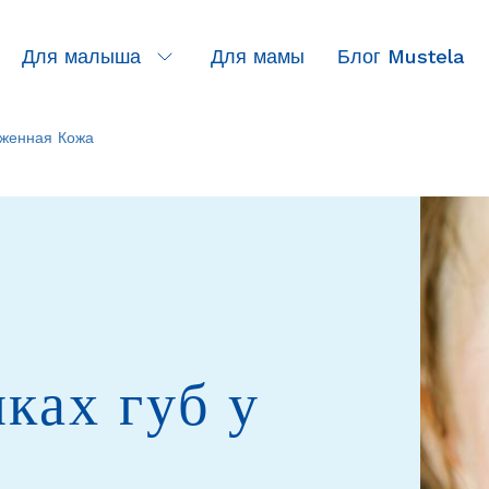
Для малыша
Для мамы
Блог Mustela
Для
малыша
женная Кожа
лках губ у