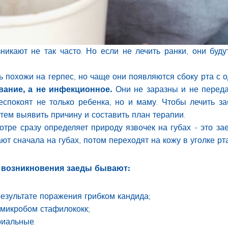
никают не так часто. Но если не лечить ранки, они буду
ь похожи на герпес, но чаще они появляются сбоку рта с о
вание, а не инфекционное.
Они не заразны и не переда
еспокоят не только ребенка, но и маму. Чтобы лечить з
тем выявить причину и составить план терапии.
тре сразу определяет природу язвочек на губах - это зае
т сначала на губах, потом переходят на кожу в уголке рт
а возникновения заеды бывают:
езультате поражения грибком кандида;
 микробом стафилококк;
риальные.