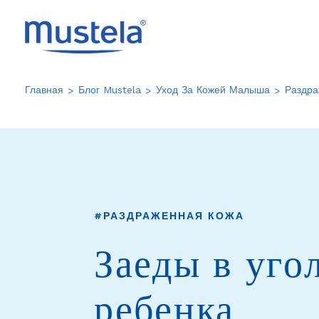
Перейти
к
основному
содержанию
Главная
Блог Mustela
Уход За Кожей Малыша
Раздра
#РАЗДРАЖЕННАЯ КОЖА
Заеды в уго
ребенка