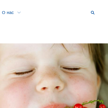
О нас
Start
a
О
researc
нас