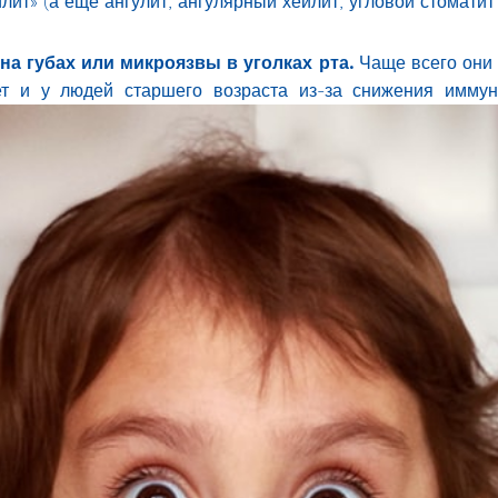
ит» (а еще ангулит, ангулярный хейлит, угловой стоматит
на губах или микроязвы в уголках рта.
Чаще всего они 
лет и у людей старшего возраста из-за снижения имму