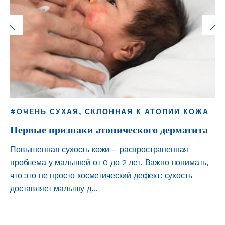
Previous
content
#ОЧЕНЬ СУХАЯ, СКЛОННАЯ К АТОПИИ КОЖА
#
Первые признаки атопического дерматита
А
Повышенная сухость кожи – распространенная
Чт
проблема у малышей от 0 до 2 лет. Важно понимать,
за
что это не просто косметический дефект: сухость
вр
доставляет малышу д...