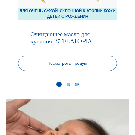
ИИ КОЖИ
ДЛЯ ОЧЕНЬ СУХОЙ, СКЛОННОЙ К АТОПИИ КОЖИ
ДЛЯ ОЧ
ДЕТЕЙ С РОЖДЕНИЯ
Очищающее масло для
О
купания "STELATOPIA"
к
Prod
rate
Посмотреть продукт
5
out
of
5.