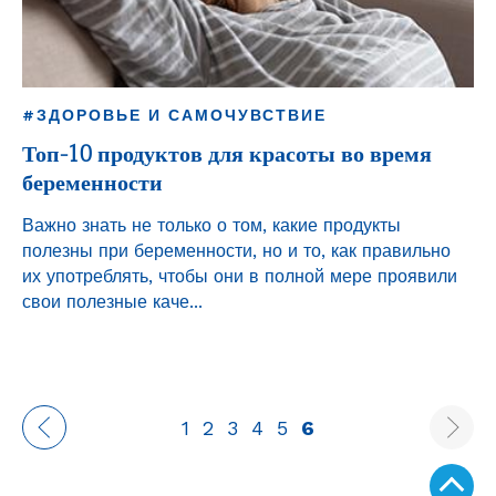
#ЗДОРОВЬЕ И САМОЧУВСТВИЕ
Топ-10 продуктов для красоты во время
беременности
Важно знать не только о том, какие продукты
полезны при беременности, но и то, как правильно
их употреблять, чтобы они в полной мере проявили
свои полезные каче...
Нумерация
Страница
1
Страница
2
Страница
3
Страница
4
Страница
5
Текущая
6
←
страница
страниц
Top